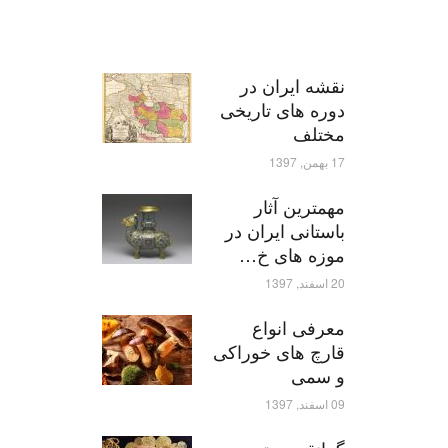
نقشه ایران در
دوره های تاریخی
مختلف
17 بهمن, 1397
مهمترین آثار
باستانی ایران در
موزه های خ…
20 اسفند, 1397
معرفی انواع
قارچ های خوراکی
و سمی
09 اسفند, 1397