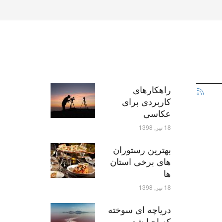
راهکارهای
کاربردی برای
عکاسی
18 تیر, 1398
بهترین رستوران
های برخی استان
ها
18 تیر, 1398
دریاچه ای سوخته
که احیا شد