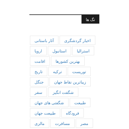
تگ ها
اخبار گردشگری
آثار باستانی
استرالیا
استانبول
اروپا
بهترین کشورها
اقامت
توریست
ترکیه
تاریخ
زیباترین نقاط جهان
جنگل
شگفت انگیز
سفر
طبیعت
شگفتی های جهان
فرودگاه
طبیعت جهان
مصر
مسافرت
مالزی