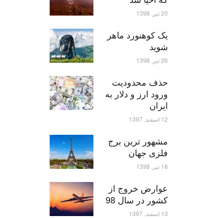
20 تیر, 1398
یک کوهنورد ماهر
شوید
26 تیر, 1398
حذف محدودیت
ورود ارز و دلار به
ایران
12 اسفند, 1397
مشهور ترین برج
فلزی جهان
18 تیر, 1398
عوارض خروج از
کشور در سال 98
13 اسفند, 1397