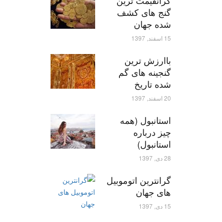
گرانقیمت ترین
گنج های کشف
شده جهان
15 اسفند, 1397
باارزش ترین
گنجینه های گم
شده تاریخ
20 اسفند, 1397
استانبول (همه
چیز درباره
استانبول)
28 دی, 1397
گرانترین اتوموبیل
های جهان
15 دی, 1397