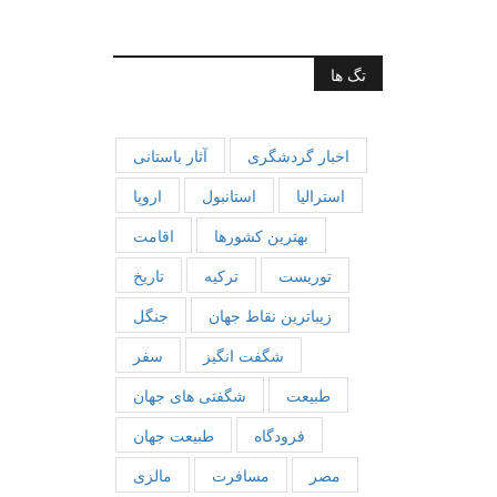
تگ ها
اخبار گردشگری
آثار باستانی
استرالیا
استانبول
اروپا
بهترین کشورها
اقامت
توریست
ترکیه
تاریخ
زیباترین نقاط جهان
جنگل
شگفت انگیز
سفر
طبیعت
شگفتی های جهان
فرودگاه
طبیعت جهان
مصر
مسافرت
مالزی