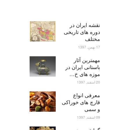
نقشه ایران در
دوره های تاریخی
مختلف
17 بهمن, 1397
مهمترین آثار
باستانی ایران در
موزه های خ…
20 اسفند, 1397
معرفی انواع
قارچ های خوراکی
و سمی
09 اسفند, 1397