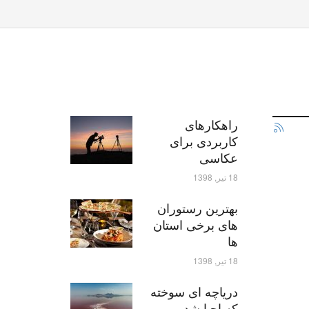
راهکارهای
کاربردی برای
عکاسی
18 تیر, 1398
بهترین رستوران
های برخی استان
ها
18 تیر, 1398
دریاچه ای سوخته
که احیا شد