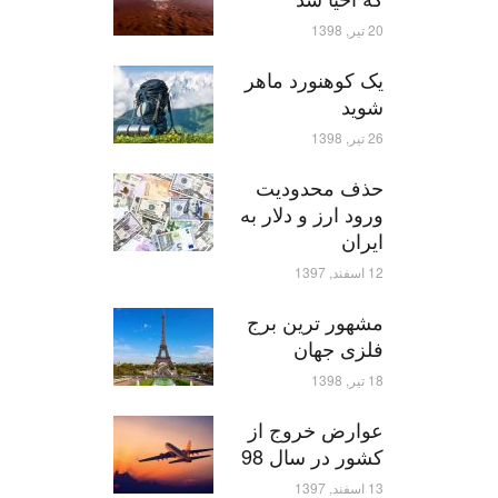
20 تیر, 1398
یک کوهنورد ماهر
شوید
26 تیر, 1398
حذف محدودیت
ورود ارز و دلار به
ایران
12 اسفند, 1397
مشهور ترین برج
فلزی جهان
18 تیر, 1398
عوارض خروج از
کشور در سال 98
13 اسفند, 1397