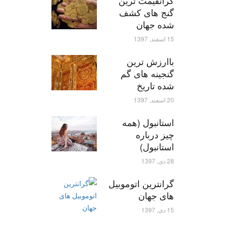
گرانقیمت ترین
گنج های کشف
شده جهان
15 اسفند, 1397
باارزش ترین
گنجینه های گم
شده تاریخ
20 اسفند, 1397
استانبول (همه
چیز درباره
استانبول)
28 دی, 1397
گرانترین اتوموبیل
های جهان
15 دی, 1397