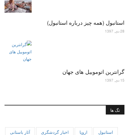
استانبول (همه چیز درباره استانبول)
28 دی, 1397
گرانترین اتوموبیل های جهان
15 دی, 1397
تگ ها
استانبول
اروپا
اخبار گردشگری
آثار باستانی