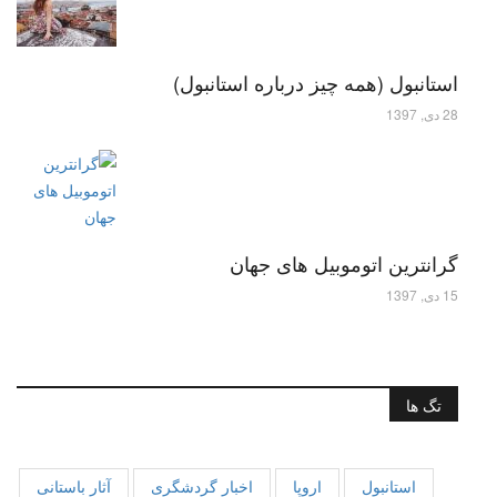
استانبول (همه چیز درباره استانبول)
28 دی, 1397
گرانترین اتوموبیل های جهان
15 دی, 1397
تگ ها
استانبول
اروپا
اخبار گردشگری
آثار باستانی