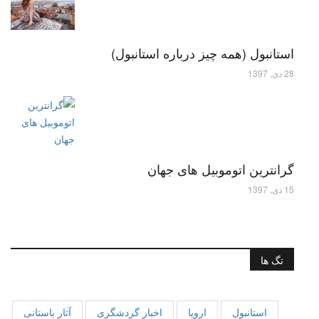
استانبول (همه چیز درباره استانبول)
28 دی, 1397
گرانترین اتوموبیل های جهان
15 دی, 1397
تگ ها
استانبول
اروپا
اخبار گردشگری
آثار باستانی