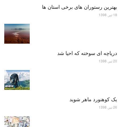
بهترین رستوران های برخی استان ها
18 تیر, 1398
دریاچه ای سوخته که احیا شد
20 تیر, 1398
یک کوهنورد ماهر شوید
26 تیر, 1398