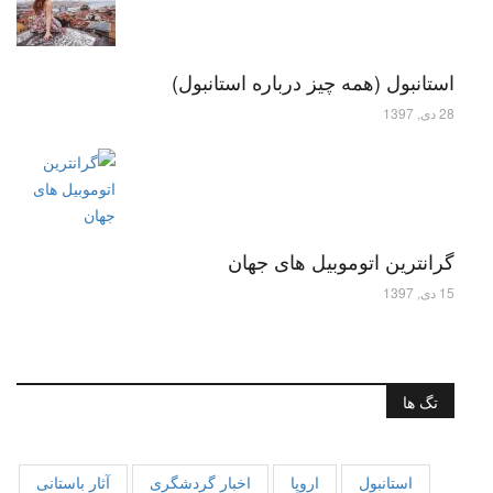
استانبول (همه چیز درباره استانبول)
28 دی, 1397
گرانترین اتوموبیل های جهان
15 دی, 1397
تگ ها
استانبول
اروپا
اخبار گردشگری
آثار باستانی