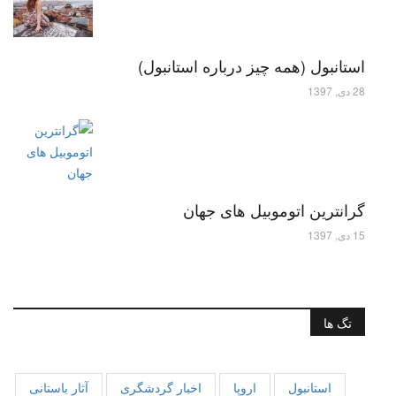
استانبول (همه چیز درباره استانبول)
28 دی, 1397
گرانترین اتوموبیل های جهان
15 دی, 1397
تگ ها
استانبول
اروپا
اخبار گردشگری
آثار باستانی