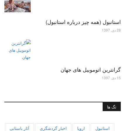
استانبول (همه چیز درباره استانبول)
28 دی, 1397
گرانترین اتوموبیل های جهان
15 دی, 1397
تگ ها
استانبول
اروپا
اخبار گردشگری
آثار باستانی