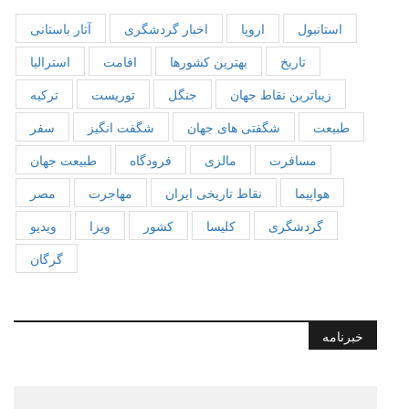
استانبول
اروپا
اخبار گردشگری
آثار باستانی
تاریخ
بهترین کشورها
اقامت
استرالیا
زیباترین نقاط جهان
جنگل
توریست
ترکیه
طبیعت
شگفتی های جهان
شگفت انگیز
سفر
مسافرت
مالزی
فرودگاه
طبیعت جهان
هواپیما
نقاط تاریخی ایران
مهاجرت
مصر
گردشگری
کلیسا
کشور
ویزا
ویدیو
گرگان
خبرنامه