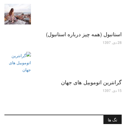
استانبول (همه چیز درباره استانبول)
28 دی, 1397
گرانترین اتوموبیل های جهان
15 دی, 1397
تگ ها