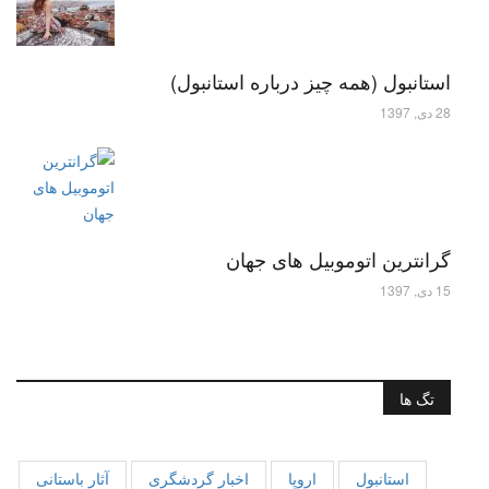
استانبول (همه چیز درباره استانبول)
28 دی, 1397
گرانترین اتوموبیل های جهان
15 دی, 1397
تگ ها
استانبول
اروپا
اخبار گردشگری
آثار باستانی