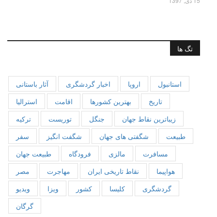
15 دی, 1397
تگ ها
استانبول
اروپا
اخبار گردشگری
آثار باستانی
تاریخ
بهترین کشورها
اقامت
استرالیا
زیباترین نقاط جهان
جنگل
توریست
ترکیه
طبیعت
شگفتی های جهان
شگفت انگیز
سفر
مسافرت
مالزی
فرودگاه
طبیعت جهان
هواپیما
نقاط تاریخی ایران
مهاجرت
مصر
گردشگری
کلیسا
کشور
ویزا
ویدیو
گرگان