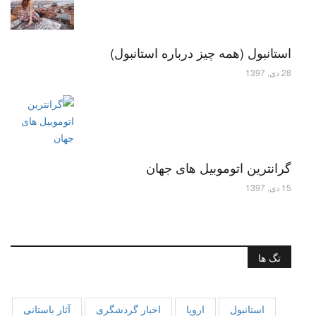
استانبول (همه چیز درباره استانبول)
28 دی, 1397
گرانترین اتوموبیل های جهان
15 دی, 1397
تگ ها
استانبول
اروپا
اخبار گردشگری
آثار باستانی