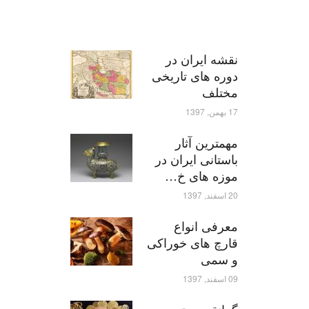
نقشه ایران در
دوره های تاریخی
مختلف
17 بهمن, 1397
مهمترین آثار
باستانی ایران در
موزه های خ…
20 اسفند, 1397
معرفی انواع
قارچ های خوراکی
و سمی
09 اسفند, 1397