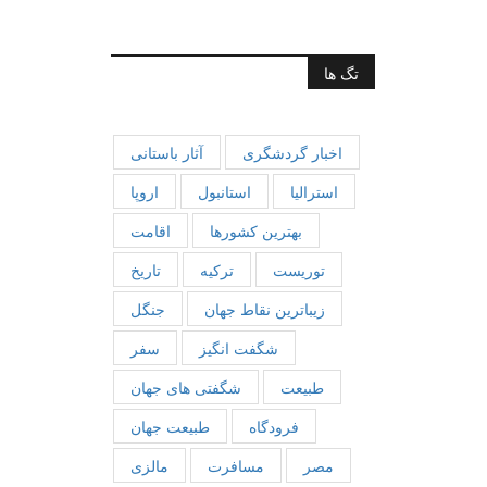
تگ ها
اخبار گردشگری
آثار باستانی
استرالیا
استانبول
اروپا
بهترین کشورها
اقامت
توریست
ترکیه
تاریخ
زیباترین نقاط جهان
جنگل
شگفت انگیز
سفر
طبیعت
شگفتی های جهان
فرودگاه
طبیعت جهان
مصر
مسافرت
مالزی