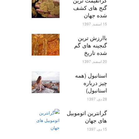
گرانقیمت ترین
گنج های کشف
شده جهان
15 اسفند, 1397
باارزش ترین
گنجینه های گم
شده تاریخ
20 اسفند, 1397
استانبول (همه
چیز درباره
استانبول)
28 دی, 1397
گرانترین اتوموبیل
های جهان
15 دی, 1397