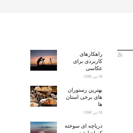
راهکارهای
کاربردی برای
عکاسی
18 تیر, 1398
بهترین رستوران
های برخی استان
ها
18 تیر, 1398
دریاچه ای سوخته
که احیا شد