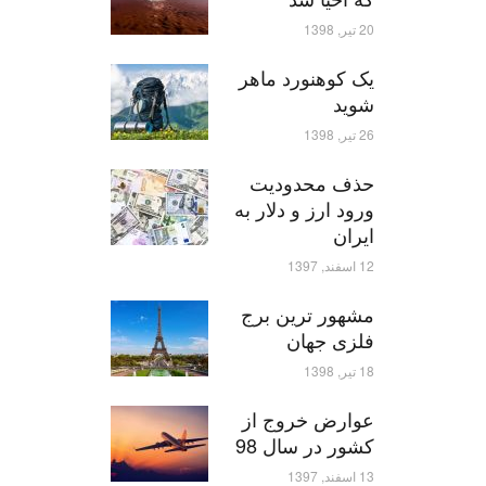
20 تیر, 1398
یک کوهنورد ماهر
شوید
26 تیر, 1398
حذف محدودیت
ورود ارز و دلار به
ایران
12 اسفند, 1397
مشهور ترین برج
فلزی جهان
18 تیر, 1398
عوارض خروج از
کشور در سال 98
13 اسفند, 1397