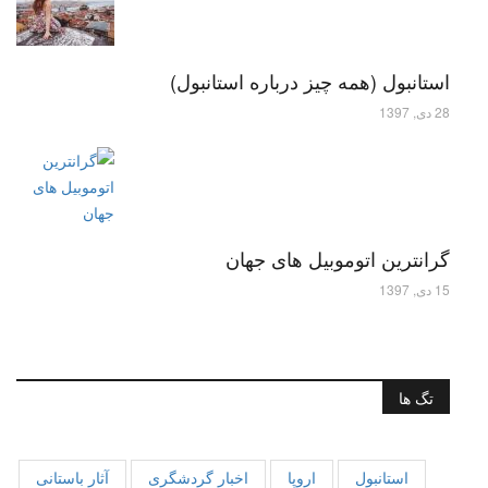
استانبول (همه چیز درباره استانبول)
28 دی, 1397
گرانترین اتوموبیل های جهان
15 دی, 1397
تگ ها
استانبول
اروپا
اخبار گردشگری
آثار باستانی