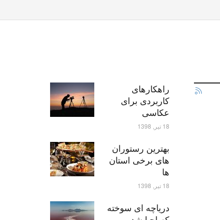
راهکارهای
کاربردی برای
عکاسی
18 تیر, 1398
بهترین رستوران
های برخی استان
ها
18 تیر, 1398
دریاچه ای سوخته
که احیا شد