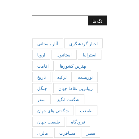
تگ ها
اخبار گردشگری
آثار باستانی
استرالیا
استانبول
اروپا
بهترین کشورها
اقامت
توریست
ترکیه
تاریخ
زیباترین نقاط جهان
جنگل
شگفت انگیز
سفر
طبیعت
شگفتی های جهان
فرودگاه
طبیعت جهان
مصر
مسافرت
مالزی