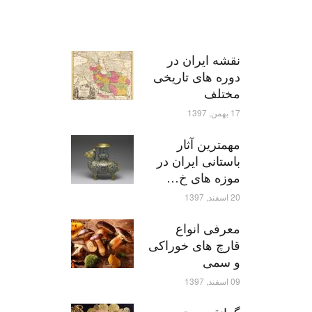
نقشه ایران در
دوره های تاریخی
مختلف
17 بهمن, 1397
مهمترین آثار
باستانی ایران در
موزه های خ…
20 اسفند, 1397
معرفی انواع
قارچ های خوراکی
و سمی
09 اسفند, 1397