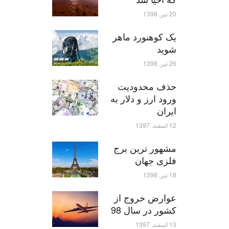
20 تیر, 1398
یک کوهنورد ماهر
شوید
26 تیر, 1398
حذف محدودیت
ورود ارز و دلار به
ایران
12 اسفند, 1397
مشهور ترین برج
فلزی جهان
18 تیر, 1398
عوارض خروج از
کشور در سال 98
13 اسفند, 1397