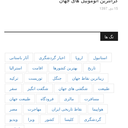
15 دی, 1397
تگ ها
استانبول
اروپا
اخبار گردشگری
آثار باستانی
تاریخ
بهترین کشورها
اقامت
استرالیا
زیباترین نقاط جهان
جنگل
توریست
ترکیه
طبیعت
شگفتی های جهان
شگفت انگیز
سفر
مسافرت
مالزی
فرودگاه
طبیعت جهان
هواپیما
نقاط تاریخی ایران
مهاجرت
مصر
گردشگری
کلیسا
کشور
ویزا
ویدیو