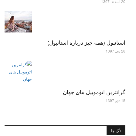
20 اسفند, 1397
استانبول (همه چیز درباره استانبول)
28 دی, 1397
گرانترین اتوموبیل های جهان
15 دی, 1397
تگ ها