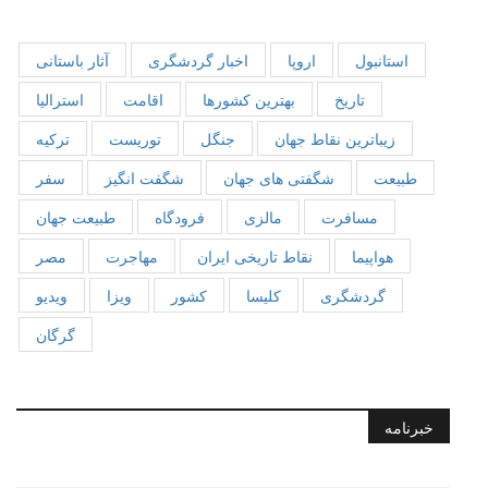
استانبول
اروپا
اخبار گردشگری
آثار باستانی
تاریخ
بهترین کشورها
اقامت
استرالیا
زیباترین نقاط جهان
جنگل
توریست
ترکیه
طبیعت
شگفتی های جهان
شگفت انگیز
سفر
مسافرت
مالزی
فرودگاه
طبیعت جهان
هواپیما
نقاط تاریخی ایران
مهاجرت
مصر
گردشگری
کلیسا
کشور
ویزا
ویدیو
گرگان
خبرنامه