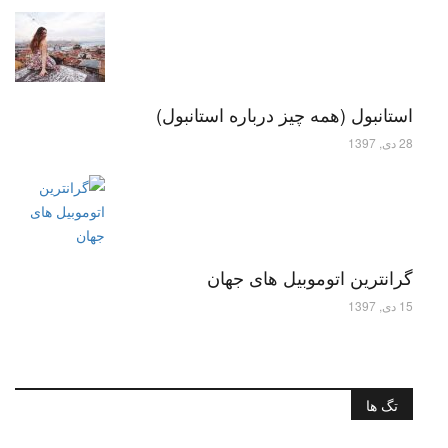
استانبول (همه چیز درباره استانبول)
28 دی, 1397
گرانترین اتوموبیل های جهان
15 دی, 1397
تگ ها