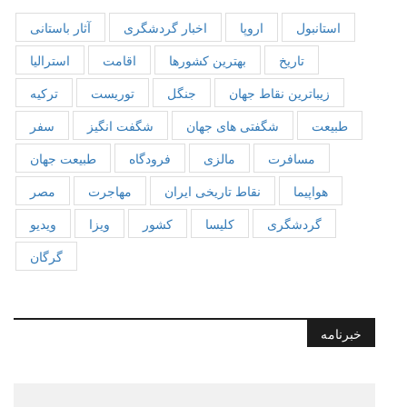
استانبول
اروپا
اخبار گردشگری
آثار باستانی
تاریخ
بهترین کشورها
اقامت
استرالیا
زیباترین نقاط جهان
جنگل
توریست
ترکیه
طبیعت
شگفتی های جهان
شگفت انگیز
سفر
مسافرت
مالزی
فرودگاه
طبیعت جهان
هواپیما
نقاط تاریخی ایران
مهاجرت
مصر
گردشگری
کلیسا
کشور
ویزا
ویدیو
گرگان
خبرنامه