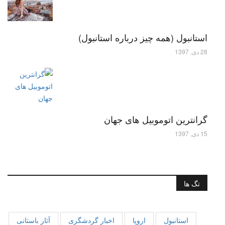
استانبول (همه چیز درباره استانبول)
28 دی, 1397
گرانترین اتوموبیل های جهان
15 دی, 1397
تگ ها
استانبول
اروپا
اخبار گردشگری
آثار باستانی