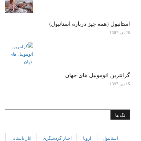
استانبول (همه چیز درباره استانبول)
28 دی, 1397
گرانترین اتوموبیل های جهان
15 دی, 1397
تگ ها
استانبول
اروپا
اخبار گردشگری
آثار باستانی