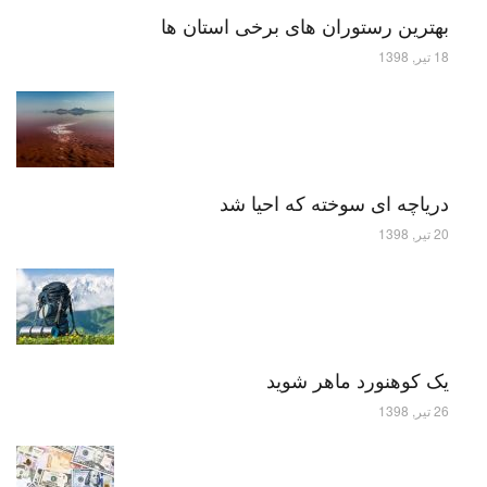
بهترین رستوران های برخی استان ها
18 تیر, 1398
دریاچه ای سوخته که احیا شد
20 تیر, 1398
یک کوهنورد ماهر شوید
26 تیر, 1398