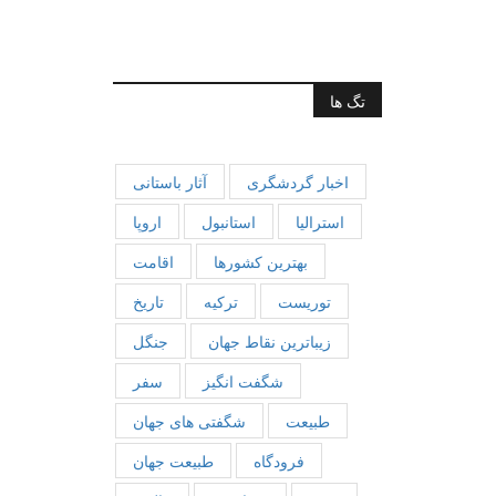
تگ ها
اخبار گردشگری
آثار باستانی
استرالیا
استانبول
اروپا
بهترین کشورها
اقامت
توریست
ترکیه
تاریخ
زیباترین نقاط جهان
جنگل
شگفت انگیز
سفر
طبیعت
شگفتی های جهان
فرودگاه
طبیعت جهان