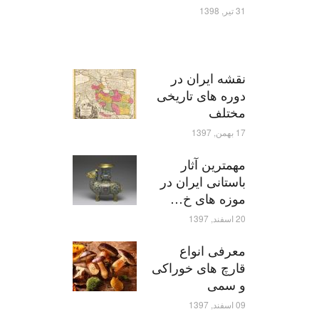
31 تیر, 1398
نقشه ایران در
دوره های تاریخی
مختلف
17 بهمن, 1397
مهمترین آثار
باستانی ایران در
موزه های خ…
20 اسفند, 1397
معرفی انواع
قارچ های خوراکی
و سمی
09 اسفند, 1397