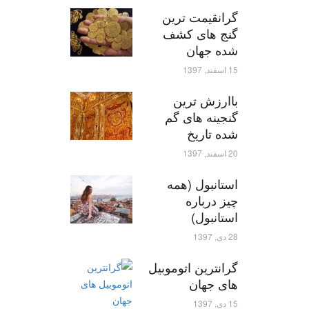
گرانقیمت ترین
گنج های کشف
شده جهان
15 اسفند, 1397
باارزش ترین
گنجینه های گم
شده تاریخ
20 اسفند, 1397
استانبول (همه
چیز درباره
استانبول)
28 دی, 1397
گرانترین اتوموبیل
های جهان
15 دی, 1397