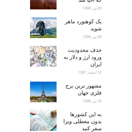
20 تیر, 1398
یک کوهنورد ماهر
شوید
26 تیر, 1398
حذف محدودیت
ورود ارز و دلار به
ایران
12 اسفند, 1397
مشهور ترین برج
فلزی جهان
18 تیر, 1398
به این کشورها
بدون معطلی ویزا
سفر کنید