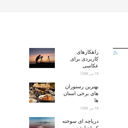
راهکارهای
کاربردی برای
عکاسی
18 تیر, 1398
بهترین رستوران
های برخی استان
ها
18 تیر, 1398
دریاچه ای سوخته
که احیا شد