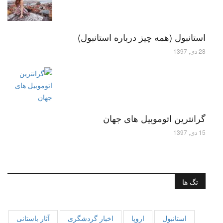
استانبول (همه چیز درباره استانبول)
28 دی, 1397
گرانترین اتوموبیل های جهان
15 دی, 1397
تگ ها
استانبول
اروپا
اخبار گردشگری
آثار باستانی