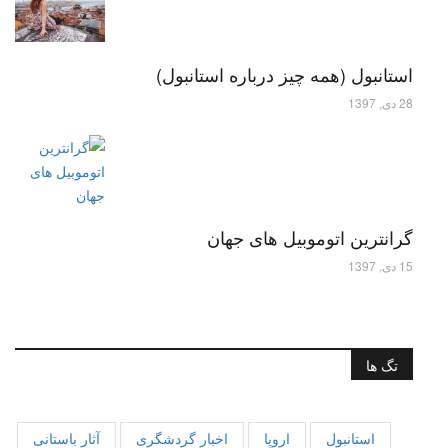
استانبول (همه چیز درباره استانبول)
28 دی, 1397
گرانترین اتوموبیل های جهان
15 دی, 1397
تگ ها
استانبول
اروپا
اخبار گردشگری
آثار باستانی