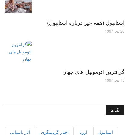
استانبول (همه چیز درباره استانبول)
28 دی, 1397
گرانترین اتوموبیل های جهان
15 دی, 1397
تگ ها
استانبول
اروپا
اخبار گردشگری
آثار باستانی