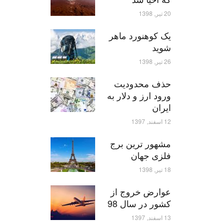
20 تیر, 1398
یک کوهنورد ماهر
شوید
26 تیر, 1398
حذف محدودیت
ورود ارز و دلار به
ایران
12 اسفند, 1397
مشهور ترین برج
فلزی جهان
18 تیر, 1398
عوارض خروج از
کشور در سال 98
13 اسفند, 1397