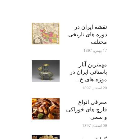
نقشه ایران در
دوره های تاریخی
مختلف
17 بهمن, 1397
مهمترین آثار
باستانی ایران در
موزه های خ…
20 اسفند, 1397
معرفی انواع
قارچ های خوراکی
و سمی
09 اسفند, 1397