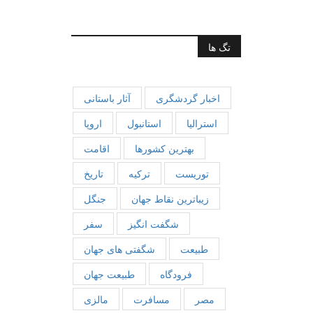
تگ ها
اخبار گردشگری
آثار باستانی
استرالیا
استانبول
اروپا
بهترین کشورها
اقامت
توریست
ترکیه
تاریخ
زیباترین نقاط جهان
جنگل
شگفت انگیز
سفر
طبیعت
شگفتی های جهان
فرودگاه
طبیعت جهان
مصر
مسافرت
مالزی