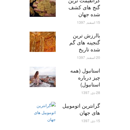
گرانقیمت ترین
گنج های کشف
شده جهان
15 اسفند, 1397
باارزش ترین
گنجینه های گم
شده تاریخ
20 اسفند, 1397
استانبول (همه
چیز درباره
استانبول)
28 دی, 1397
گرانترین اتوموبیل
های جهان
15 دی, 1397