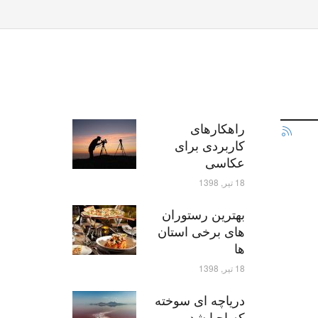
راهکارهای
کاربردی برای
عکاسی
18 تیر, 1398
بهترین رستوران
های برخی استان
ها
18 تیر, 1398
دریاچه ای سوخته
که احیا شد