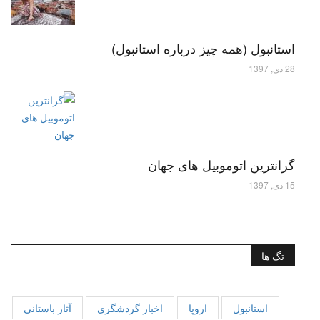
استانبول (همه چیز درباره استانبول)
28 دی, 1397
گرانترین اتوموبیل های جهان
15 دی, 1397
تگ ها
استانبول
اروپا
اخبار گردشگری
آثار باستانی