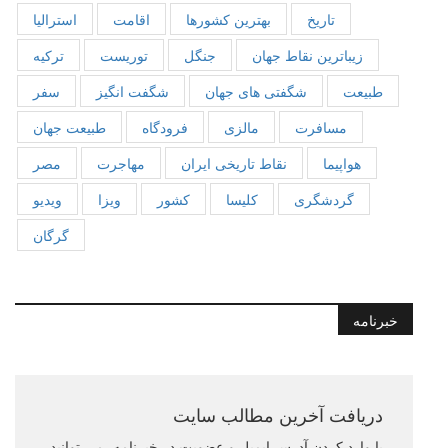
تاریخ
بهترین کشورها
اقامت
استرالیا
زیباترین نقاط جهان
جنگل
توریست
ترکیه
طبیعت
شگفتی های جهان
شگفت انگیز
سفر
مسافرت
مالزی
فرودگاه
طبیعت جهان
هواپیما
نقاط تاریخی ایران
مهاجرت
مصر
گردشگری
کلیسا
کشور
ویزا
ویدیو
گرگان
خبرنامه
دریافت آخرین مطالب سایت
با وارد کردن آدرس ایمیل و عضویت در خبرنامه، می توانید